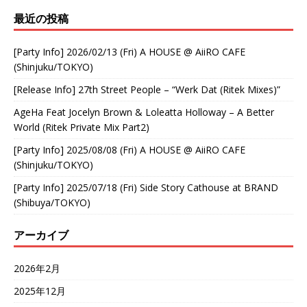
最近の投稿
[Party Info] 2026/02/13 (Fri) A HOUSE @ AiiRO CAFE
(Shinjuku/TOKYO)
[Release Info] 27th Street People – “Werk Dat (Ritek Mixes)”
AgeHa Feat Jocelyn Brown & Loleatta Holloway – A Better
World (Ritek Private Mix Part2)
[Party Info] 2025/08/08 (Fri) A HOUSE @ AiiRO CAFE
(Shinjuku/TOKYO)
[Party Info] 2025/07/18 (Fri) Side Story Cathouse at BRAND
(Shibuya/TOKYO)
アーカイブ
2026年2月
2025年12月