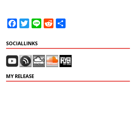
F
T
Li
R
共
a
w
n
e
有
c
it
e
d
SOCIALLINKS
e
te
di
b
r
t
o
MY RELEASE
o
k