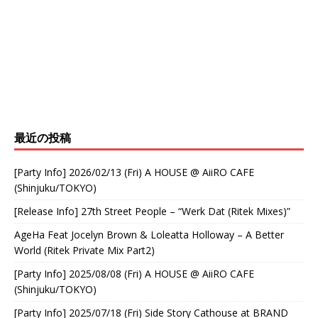
最近の投稿
[Party Info] 2026/02/13 (Fri) A HOUSE @ AiiRO CAFE
(Shinjuku/TOKYO)
[Release Info] 27th Street People – “Werk Dat (Ritek Mixes)”
AgeHa Feat Jocelyn Brown & Loleatta Holloway – A Better
World (Ritek Private Mix Part2)
[Party Info] 2025/08/08 (Fri) A HOUSE @ AiiRO CAFE
(Shinjuku/TOKYO)
[Party Info] 2025/07/18 (Fri) Side Story Cathouse at BRAND