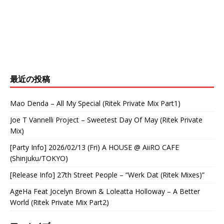
最近の投稿
Mao Denda – All My Special (Ritek Private Mix Part1)
Joe T Vannelli Project – Sweetest Day Of May (Ritek Private
Mix)
[Party Info] 2026/02/13 (Fri) A HOUSE @ AiiRO CAFE
(Shinjuku/TOKYO)
[Release Info] 27th Street People – “Werk Dat (Ritek Mixes)”
AgeHa Feat Jocelyn Brown & Loleatta Holloway – A Better
World (Ritek Private Mix Part2)