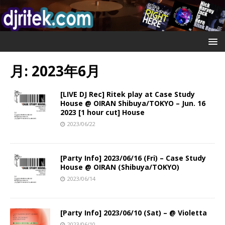
月:
2023年6月
[LIVE DJ Rec] Ritek play at Case Study
House @ OIRAN Shibuya/TOKYO – Jun. 16
2023 [1 hour cut] House
2023/06/22
[Party Info] 2023/06/16 (Fri) – Case Study
House @ OIRAN (Shibuya/TOKYO)
2023/06/14
[Party Info] 2023/06/10 (Sat) – @ Violetta
2023/06/10