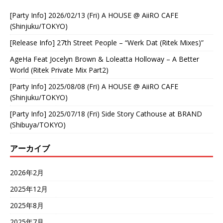
[Party Info] 2026/02/13 (Fri) A HOUSE @ AiiRO CAFE
(Shinjuku/TOKYO)
[Release Info] 27th Street People – “Werk Dat (Ritek Mixes)”
AgeHa Feat Jocelyn Brown & Loleatta Holloway – A Better
World (Ritek Private Mix Part2)
[Party Info] 2025/08/08 (Fri) A HOUSE @ AiiRO CAFE
(Shinjuku/TOKYO)
[Party Info] 2025/07/18 (Fri) Side Story Cathouse at BRAND
(Shibuya/TOKYO)
アーカイブ
2026年2月
2025年12月
2025年8月
2025年7月