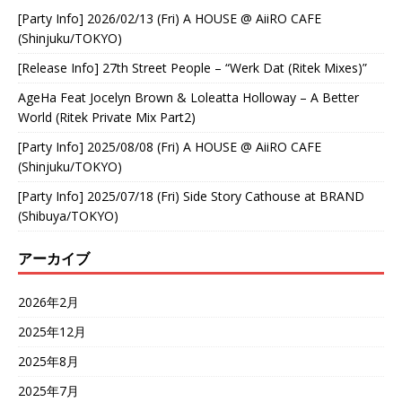
[Party Info] 2026/02/13 (Fri) A HOUSE @ AiiRO CAFE
(Shinjuku/TOKYO)
[Release Info] 27th Street People – “Werk Dat (Ritek Mixes)”
AgeHa Feat Jocelyn Brown & Loleatta Holloway – A Better
World (Ritek Private Mix Part2)
[Party Info] 2025/08/08 (Fri) A HOUSE @ AiiRO CAFE
(Shinjuku/TOKYO)
[Party Info] 2025/07/18 (Fri) Side Story Cathouse at BRAND
(Shibuya/TOKYO)
アーカイブ
2026年2月
2025年12月
2025年8月
2025年7月