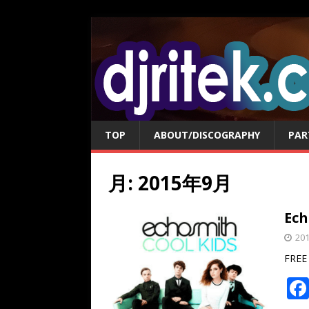
TOP
ABOUT/DISCOGRAPHY
PAR
月:
2015年9月
Ech
201
FREE