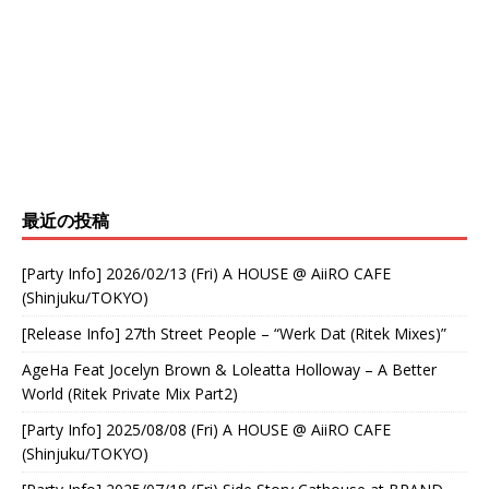
最近の投稿
[Party Info] 2026/02/13 (Fri) A HOUSE @ AiiRO CAFE
(Shinjuku/TOKYO)
[Release Info] 27th Street People – “Werk Dat (Ritek Mixes)”
AgeHa Feat Jocelyn Brown & Loleatta Holloway – A Better
World (Ritek Private Mix Part2)
[Party Info] 2025/08/08 (Fri) A HOUSE @ AiiRO CAFE
(Shinjuku/TOKYO)