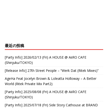
最近の投稿
[Party Info] 2026/02/13 (Fri) A HOUSE @ AiiRO CAFE
(Shinjuku/TOKYO)
[Release Info] 27th Street People – “Werk Dat (Ritek Mixes)”
AgeHa Feat Jocelyn Brown & Loleatta Holloway – A Better
World (Ritek Private Mix Part2)
[Party Info] 2025/08/08 (Fri) A HOUSE @ AiiRO CAFE
(Shinjuku/TOKYO)
[Party Info] 2025/07/18 (Fri) Side Story Cathouse at BRAND