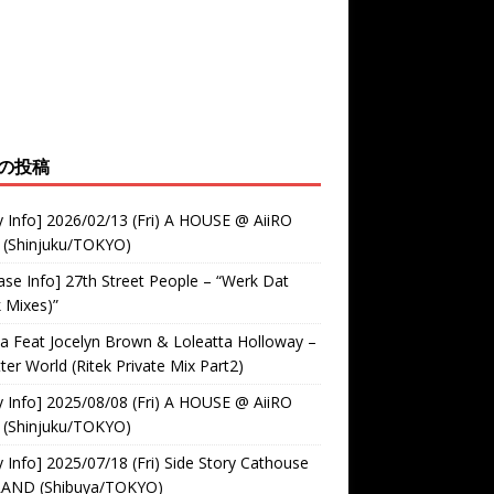
の投稿
y Info] 2026/02/13 (Fri) A HOUSE @ AiiRO
 (Shinjuku/TOKYO)
ase Info] 27th Street People – “Werk Dat
k Mixes)”
 Feat Jocelyn Brown & Loleatta Holloway –
ter World (Ritek Private Mix Part2)
y Info] 2025/08/08 (Fri) A HOUSE @ AiiRO
 (Shinjuku/TOKYO)
y Info] 2025/07/18 (Fri) Side Story Cathouse
RAND (Shibuya/TOKYO)