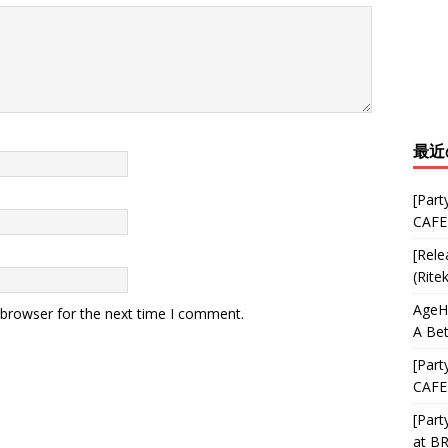
最近
[Part
CAFE
[Rele
(Rite
AgeHa
 browser for the next time I comment.
A Bet
[Part
CAFE
[Part
at B