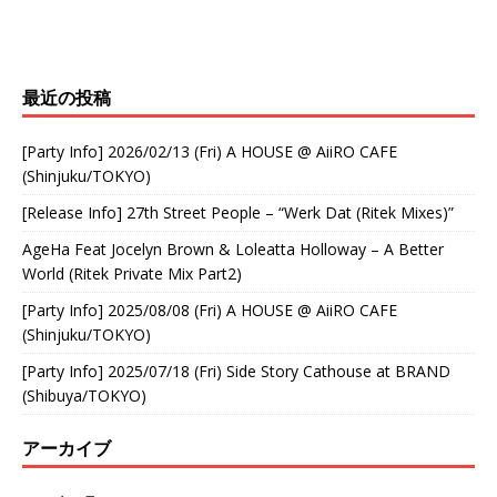
最近の投稿
[Party Info] 2026/02/13 (Fri) A HOUSE @ AiiRO CAFE
(Shinjuku/TOKYO)
[Release Info] 27th Street People – “Werk Dat (Ritek Mixes)”
AgeHa Feat Jocelyn Brown & Loleatta Holloway – A Better
World (Ritek Private Mix Part2)
[Party Info] 2025/08/08 (Fri) A HOUSE @ AiiRO CAFE
(Shinjuku/TOKYO)
[Party Info] 2025/07/18 (Fri) Side Story Cathouse at BRAND
(Shibuya/TOKYO)
アーカイブ