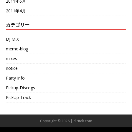
2011年6月
2011年4月
カテゴリー
DJ MIX
memo-blog
mixes
notice
Party Info
Pickup-Discogs
PickUp-Track
Copyright © 2026 | djritek.com
1786043150