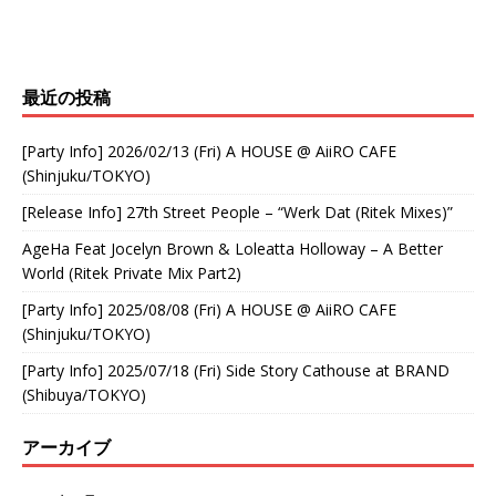
最近の投稿
[Party Info] 2026/02/13 (Fri) A HOUSE @ AiiRO CAFE
(Shinjuku/TOKYO)
[Release Info] 27th Street People – “Werk Dat (Ritek Mixes)”
AgeHa Feat Jocelyn Brown & Loleatta Holloway – A Better
World (Ritek Private Mix Part2)
[Party Info] 2025/08/08 (Fri) A HOUSE @ AiiRO CAFE
(Shinjuku/TOKYO)
[Party Info] 2025/07/18 (Fri) Side Story Cathouse at BRAND
(Shibuya/TOKYO)
アーカイブ