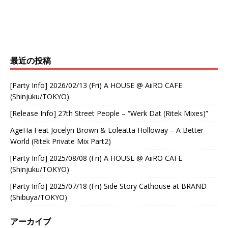
最近の投稿
[Party Info] 2026/02/13 (Fri) A HOUSE @ AiiRO CAFE
(Shinjuku/TOKYO)
[Release Info] 27th Street People – “Werk Dat (Ritek Mixes)”
AgeHa Feat Jocelyn Brown & Loleatta Holloway – A Better
World (Ritek Private Mix Part2)
[Party Info] 2025/08/08 (Fri) A HOUSE @ AiiRO CAFE
(Shinjuku/TOKYO)
[Party Info] 2025/07/18 (Fri) Side Story Cathouse at BRAND
(Shibuya/TOKYO)
アーカイブ