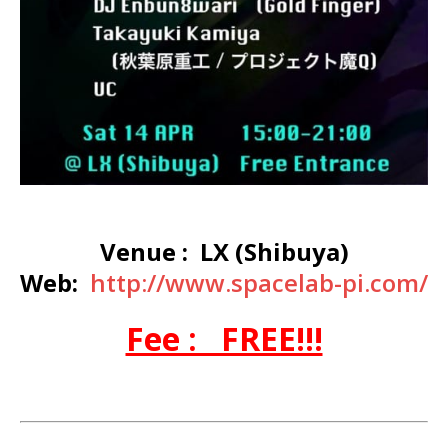
Venue : LX (Shibuya)
Web:
http://www.spacelab-pi.com/
Fee : FREE!!!