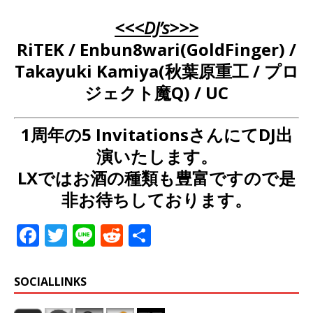
<<<DJ’s>>>
RiTEK / Enbun8wari(GoldFinger) /
Takayuki Kamiya(秋葉原重工 / プロ
ジェクト魔Q) / UC
1周年の5 InvitationsさんにてDJ出
演いたします。
LXではお酒の種類も豊富ですので是
非お待ちしております。
F
T
Li
R
共
a
w
n
e
有
c
it
e
d
SOCIALLINKS
e
te
di