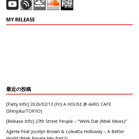
b
r
t
o
MY RELEASE
o
k
最近の投稿
[Party Info] 2026/02/13 (Fri) A HOUSE @ AiiRO CAFE
(Shinjuku/TOKYO)
[Release Info] 27th Street People – “Werk Dat (Ritek Mixes)”
AgeHa Feat Jocelyn Brown & Loleatta Holloway – A Better
World (Ritek Private Mix Part2)