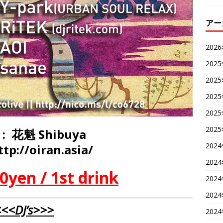
アー
202
202
202
202
202
202
 : 花魁 Shibuya
202
tp://oiran.asia/
202
0yen / 1st drink
202
202
<<<DJ’s>>>
202