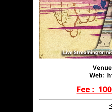
Venue
Web: ht
Fee : 100