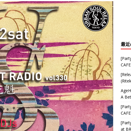
最近
[Part
CAFE
[Rele
(Rite
AgeHa
A Bet
[Part
CAFE
[Part
at B