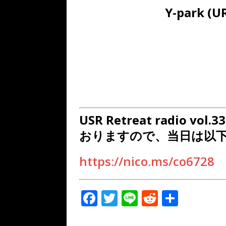
Y-park (
USR Retreat radio
おりますので、当日は以
https://nico.ms/co6728
F
T
Li
R
共
a
w
n
e
有