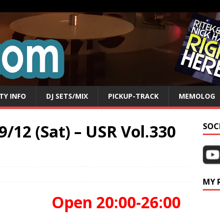
TY INFO
DJ SETS/MIX
PICKUP-TRACK
MEMOLOG
9/12 (Sat) – USR Vol.330
SOC
MY 
t) Open 20:00-26:00