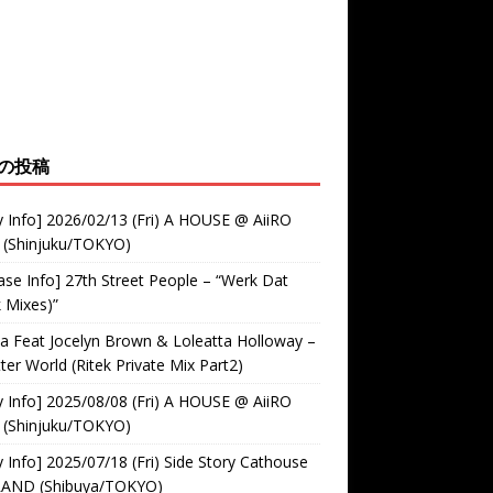
の投稿
y Info] 2026/02/13 (Fri) A HOUSE @ AiiRO
 (Shinjuku/TOKYO)
ase Info] 27th Street People – “Werk Dat
k Mixes)”
 Feat Jocelyn Brown & Loleatta Holloway –
ter World (Ritek Private Mix Part2)
y Info] 2025/08/08 (Fri) A HOUSE @ AiiRO
 (Shinjuku/TOKYO)
y Info] 2025/07/18 (Fri) Side Story Cathouse
RAND (Shibuya/TOKYO)