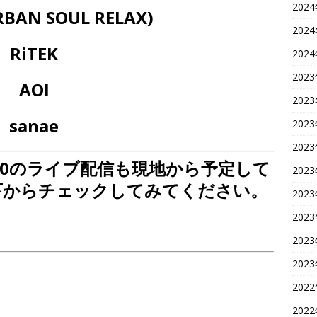
202
URBAN SOUL RELAX)
202
RiTEK
202
202
AOI
202
sanae
202
202
 vol.330のライブ配信も現地から予定して
202
下からチェックしてみてください。
202
202
202
202
202
202