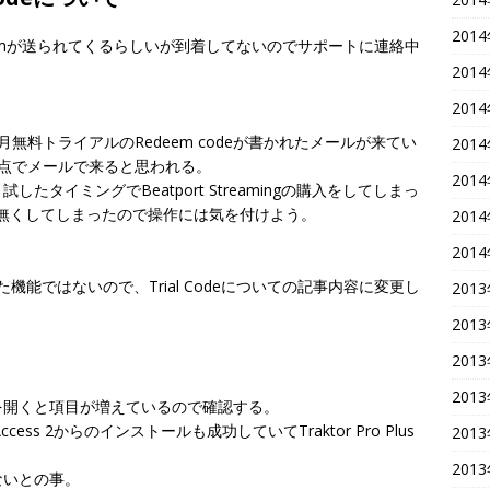
201
edeemが送られてくるらしいが到着してないのでサポートに連絡中
201
201
無料トライアルのRedeem codeが書かれたメールが来てい
201
入した時点でメールで来ると思われる。
201
タイミングでBeatport Streamingの購入をしてしまっ
グを無くしてしまったので操作には気を付けよう。
201
201
追加された機能ではないので、Trial Codeについての記事内容に変更し
201
201
201
201
定画面を開くと項目が増えているので確認する。
 Access 2からのインストールも成功していてTraktor Pro Plus
201
201
ないとの事。