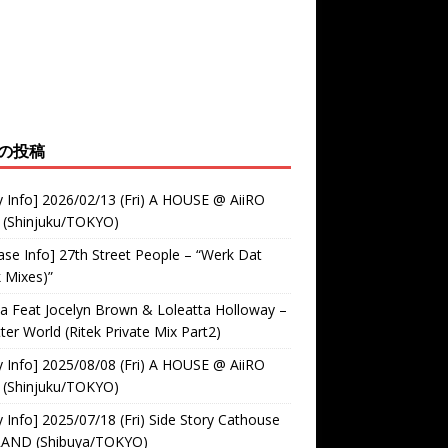
の投稿
y Info] 2026/02/13 (Fri) A HOUSE @ AiiRO
 (Shinjuku/TOKYO)
ase Info] 27th Street People – “Werk Dat
k Mixes)”
 Feat Jocelyn Brown & Loleatta Holloway –
ter World (Ritek Private Mix Part2)
y Info] 2025/08/08 (Fri) A HOUSE @ AiiRO
 (Shinjuku/TOKYO)
y Info] 2025/07/18 (Fri) Side Story Cathouse
RAND (Shibuya/TOKYO)