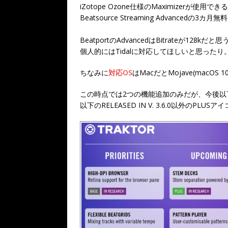
iZotope Ozone仕様のMaximizerが使用でき
Beatsource Streaming Advancedの
BeatportのAdvancedはBitrateが1
個人的にはTidalに対応してほしいと思ったり。Se
ちなみに
対応OS
はMacだとMojave(macOS 
この時点では2つの機能追加のみだが、今後以
以下のRELEASED IN V. 3.6.0以外の