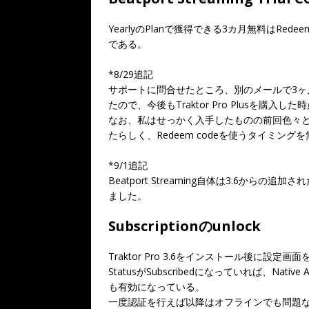
YearlyのPlanで獲得できる3カ月無料はR
である。
*8/29追記
サポートに問合せたところ、別のメールで3ヶ月
たので、今後もTraktor Pro Plusを購
なお、私はせっかく入手したものの前回色々と試した
たらしく、Redeem codeを使うタイミン
*9/1追記
Beatport Streaming自体は3.6からの
ました。
Subscriptionのunlock
Traktor Pro 3.6をインストール後に設
StatusがSubscribedになっていれば、Native
も有効になっている。
一度認証を行えば以降はオフラインでも問題