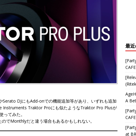
最近
[Part
CAFE
[Rele
(Rite
AgeHa
A Bet
ox djやSerato DJにもAdd-onでの機能追加等があり、いずれも追加
uments Traktor Proにも似たようなTraktor Pro Plusが
[Part
と使ってみた。
CAFE
eしたのでMonthlyだと違う場合もあるかもしれない。
[Part
at B