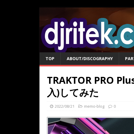
TOP
ABOUT/DISCOGRAPHY
PAR
TRAKTOR PRO 
入)してみた
2022/08/21
memo-blog
0