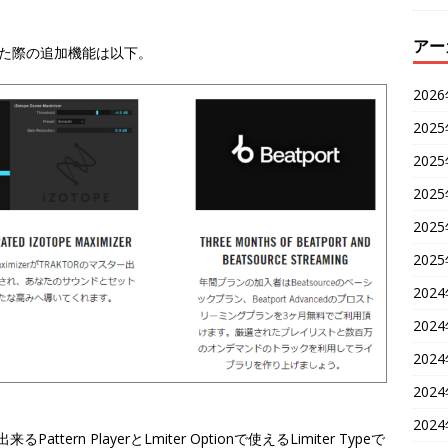
アー
ribeした際の追加機能は以下。
202
202
202
202
202
202
202
202
202
202
202
るPattern PlayerとLmiter Optionで使えるLimiter Typeで