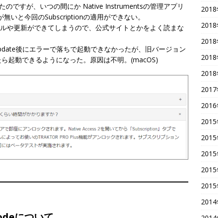
はいたのですが、いつの間にか Native Instrumentsの管理アプリ
201
れが無いと今回のSubscriptionの適用ができない。
201
でもインストールや更新ができてしまうので、公式サイトとかをよく読まな
201
 Update後にエラーで落ちで起動できなかったが、旧バージョン
201
起動できるようになった。原因は不明。(macOS)
201
201
201
201
201
201
201
201
201
l Codeについて
201