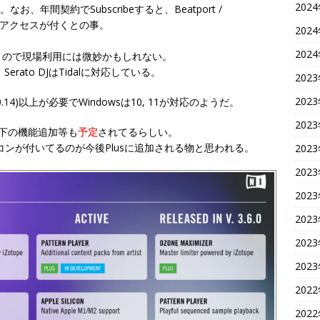
202
る。なお、年間契約でSubscribeすると、Beatport /
3カ月無料アクセスが付くとの事。
202
202
28kだと思うので現場利用には微妙かもしれない。
rato DJはTidalに対応している。
202
202
10.14)以上が必要でWindowsは10, 11が対応のようだ。
202
下の機能追加等も
予定
されてるらしい。
PLUSアイコンが付いてるのが今後Plusに追加される物と思われる。
202
202
202
202
202
202
202
202