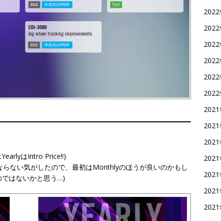
202
202
202
202
202
202
202
202
202
rlyはIntro Price!!)
202
ルにはならない気がしたので、最初はMonthlyのほうが良いのかもし
202
のではないかと思う…)
202
202