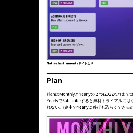
Native Instrumentsサイトより
Plan
PlanはMonthlyとYearlyの２つ(2022/9/1まではYea
YearlyでSubscribeすると無料トライア
れない。(途中でYearlyに移行も恐らくできる