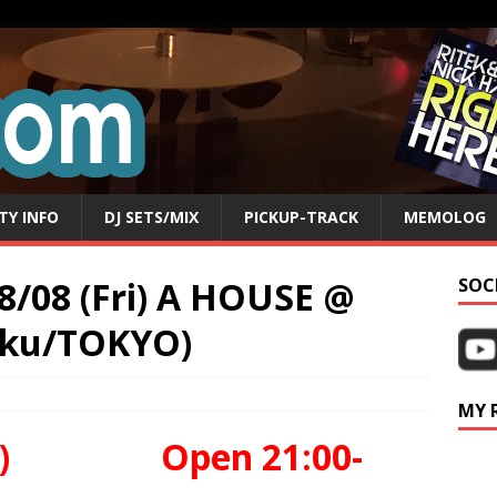
TY INFO
DJ SETS/MIX
PICKUP-TRACK
MEMOLOG
08/08 (Fri) A HOUSE @
SOC
juku/TOKYO)
MY 
(Fri) Open 21:00-