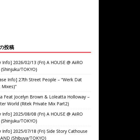
の投稿
y Info] 2026/02/13 (Fri) A HOUSE @ AiiRO
 (Shinjuku/TOKYO)
ase Info] 27th Street People – “Werk Dat
k Mixes)”
 Feat Jocelyn Brown & Loleatta Holloway –
ter World (Ritek Private Mix Part2)
y Info] 2025/08/08 (Fri) A HOUSE @ AiiRO
 (Shinjuku/TOKYO)
y Info] 2025/07/18 (Fri) Side Story Cathouse
RAND (Shibuya/TOKYO)