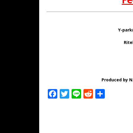
Y-park
Rite
Produced by N.
F
T
Li
R
共
a
w
n
e
有
c
it
e
d
e
te
di
b
r
t