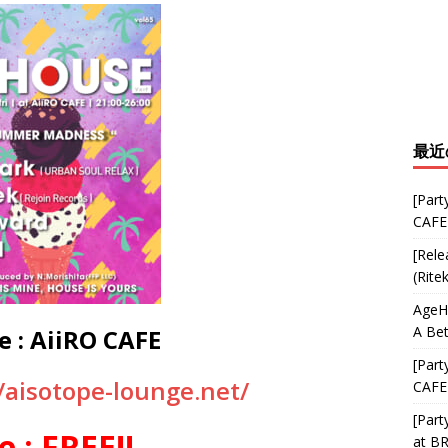
最近
[Part
CAFE
[Rele
(Rite
AgeHa
A Bet
 : AiiRO CAFE
[Part
//aisotope-lounge.net/
CAFE
[Part
e : FREE!!
at B