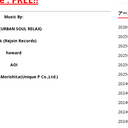
アー
Music By:
202
(URBAN SOUL RELAX)
202
k (Rejoin Records)
202
howard
202
AOI
202
202
Morishita(Unique P Co.,Ltd.)
202
202
202
202
202