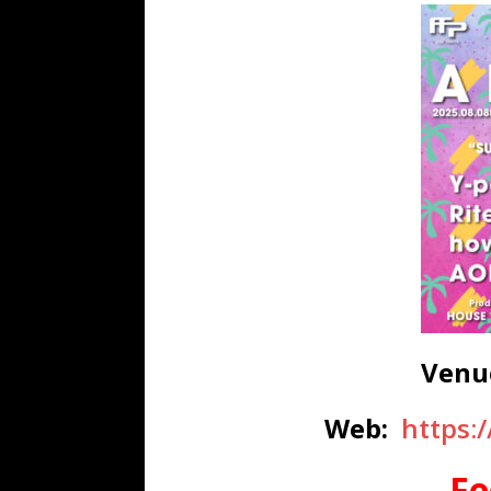
Venue
Web:
https:
Fe