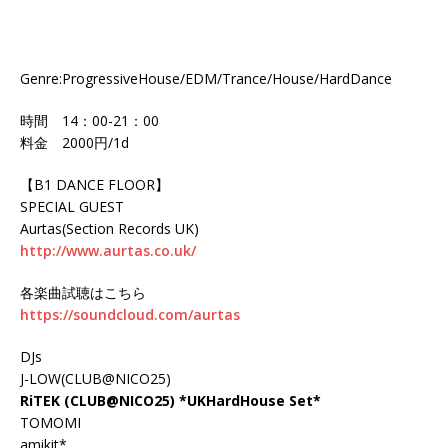
Genre:ProgressiveHouse/EDM/Trance/House/HardDance
時間 14：00-21：00
料金 2000円/1d
【B1 DANCE FLOOR】
SPECIAL GUEST
Aurtas(Section Records UK)
http://www.aurtas.co.uk/
各楽曲試聴はこちら
https://soundcloud.com/aurtas
DJs
J-LOW(CLUB@NICO25)
RiTEK (CLUB@NICO25) *UKHardHouse Set*
TOMOMI
amikit*