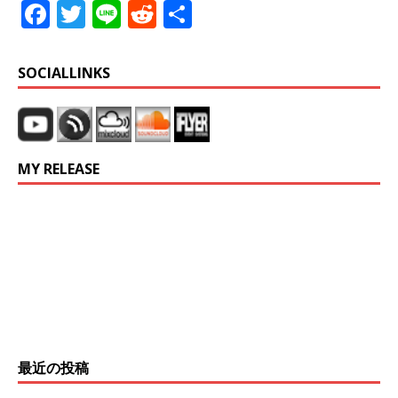
F
T
Li
R
共
a
w
n
e
有
c
it
e
d
SOCIALLINKS
e
te
di
b
r
t
o
MY RELEASE
o
k
最近の投稿