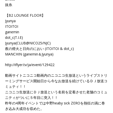
抜糸
【B2 LOUNGE FLOOR】
Jyunya
ITOITOI
ganemin
dot_c(T.I.E)
Jyunya(CLUB@NICO25/NJC)
夜の燈火と日向のにおい (ITOITOI & dot_c)
MANCHIN (ganemin＆Jyunya)
http://iflyer.tv/ja/event/129422
動画サイトニコニコ動画内のニコニコ生放送というライブストリ
ーミングサービス開始日から今なお放送を続けているＤＪ放送コ
ミュティ！！
ニコニコ生放送にＤＪ放送という名前を定着させた老舗のコミュ
ニティがついに５年目に突入！！
昨年の4周年イベントでは中野heaby sick ZEROを熱狂の渦に巻
き込み大成功を収めた。