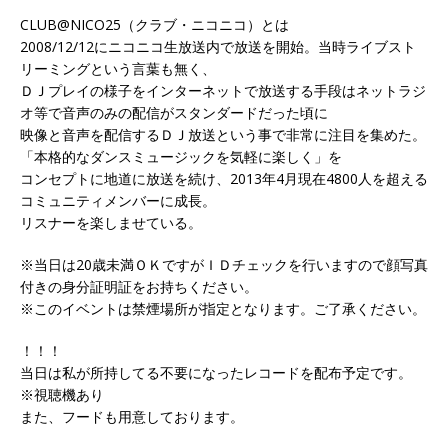
CLUB@NICO25（クラブ・ニコニコ）とは
2008/12/12にニコニコ生放送内で放送を開始。当時ライブスト
リーミングという言葉も無く、
ＤＪプレイの様子をインターネットで放送する手段はネットラジ
オ等で音声のみの配信がスタンダードだった頃に
映像と音声を配信するＤＪ放送という事で非常に注目を集めた。
「本格的なダンスミュージックを気軽に楽しく」を
コンセプトに地道に放送を続け、2013年4月現在4800人を超える
コミュニティメンバーに成長。
リスナーを楽しませている。
※当日は20歳未満ＯＫですがＩＤチェックを行いますので顔写真
付きの身分証明証をお持ちください。
※このイベントは禁煙場所が指定となります。ご了承ください。
！！！
当日は私が所持してる不要になったレコードを配布予定です。
※視聴機あり
また、フードも用意しております。