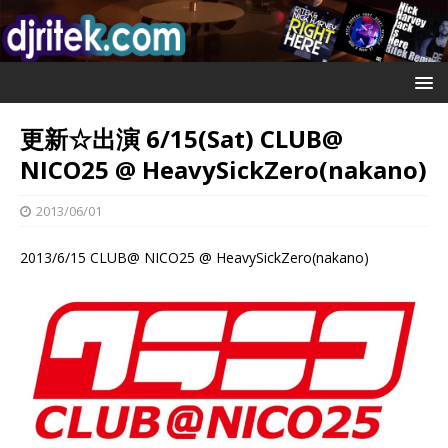
更新☆出演 6/15(Sat) CLUB@
NICO25 @ HeavySickZero(nakano)
2013/06/01
2013/6/15 CLUB@ NICO25 @ HeavySickZero(nakano)