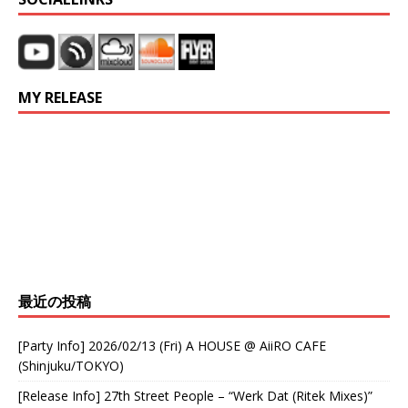
e
te
di
b
r
t
o
MY RELEASE
o
k
最近の投稿
[Party Info] 2026/02/13 (Fri) A HOUSE @ AiiRO CAFE
(Shinjuku/TOKYO)
[Release Info] 27th Street People – “Werk Dat (Ritek Mixes)”