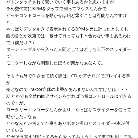
バトンタッチされて繋いでいく事もあるかと思いますが、
予め交代前にBPMをタップで測ってマウスなんかで
ピッチコントローラを動かせば殆ど繋ぐことは可能なんですけ
ど、
やっぱりデジタルきで表示されてるBPMを元に計ったとしても
曲の音とか次第では、被せて行っても中々合わない事もあるわけ
で（僕だけ？）
ターンテーブルから入った人間としてはどうも上下のスライダー
で
モニターしながら調整したほうが楽かなぁなんて。
そもそも外でDJさせて頂く際は、CDJかアナログでプレイする事
が
殆どなのでTraktor自体の出番があんまないんですけどね・・・
X1とかでも全然midiアサインをすれば当然コントロールはできる
のですが、
ロータリーエンコーダなんかより、やっぱりスライダーを使って
動かしたいなぁ
とかなんだか考えてた事もありボタン沢山とスライダー4本が付
いている
F1がそう言えば眠ってるからやってみよう！って事で利用してみ