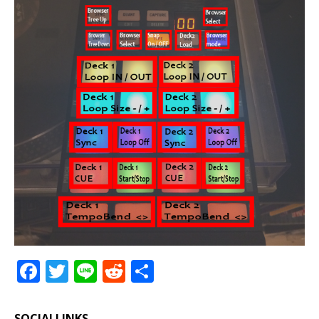
F
T
Li
R
共
a
w
n
e
有
c
it
e
d
SOCIALLINKS