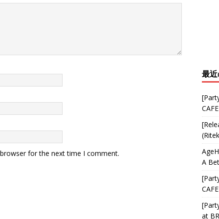
最近
[Part
CAFE
[Rele
(Rite
AgeHa
 browser for the next time I comment.
A Bet
[Part
CAFE
[Part
at B