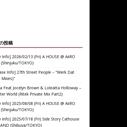
の投稿
y Info] 2026/02/13 (Fri) A HOUSE @ AiiRO
 (Shinjuku/TOKYO)
ase Info] 27th Street People – “Werk Dat
k Mixes)”
 Feat Jocelyn Brown & Loleatta Holloway –
ter World (Ritek Private Mix Part2)
y Info] 2025/08/08 (Fri) A HOUSE @ AiiRO
 (Shinjuku/TOKYO)
y Info] 2025/07/18 (Fri) Side Story Cathouse
RAND (Shibuya/TOKYO)